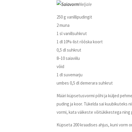
Neljale
250 g vanillipudingit
2 muna
1 sl vanillsuhkrut
1 dl 10%-list rõõska koort
0,5 dl suhkrut
8–10 saiaviilu
võid
1 dl suvemarju
umbes 0,5 dl demerara suhkrut
Määri küpsetusvormi põhi ja küljed pehme
puding ja koor. Tükelda sai kuubikuteks
vormi, kata väikeste võitükikestega ning
Küpseta 200 kraadises ahjus, kuni vorm on