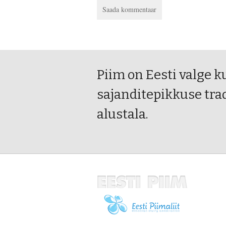
Piim on Eesti valge k
sajanditepikkuse tra
alustala.