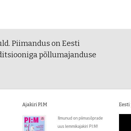
uld. Piimandus on Eesti
ditsiooniga põllumajanduse
Ajakiri PI:M
Eesti
Ilmunud on piimasõprade
uus lemmikajakiri PI:M!