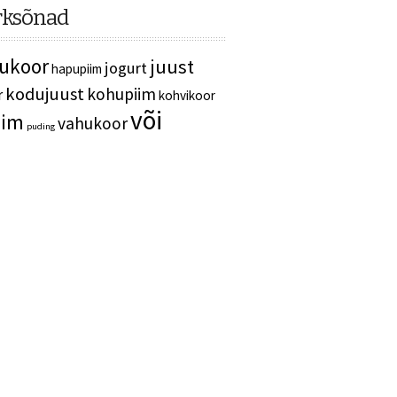
ksõnad
ukoor
juust
jogurt
hapupiim
kodujuust
kohupiim
r
kohvikoor
või
iim
vahukoor
puding