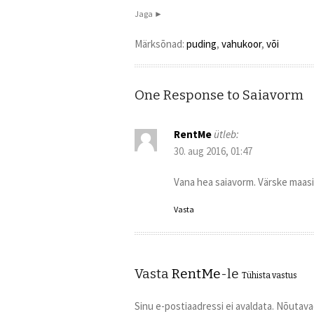
Jaga ►
Märksõnad:
puding
,
vahukoor
,
või
One Response to Saiavorm
RentMe
ütleb:
30. aug 2016, 01:47
Vana hea saiavorm. Värske maas
Vasta
Vasta
RentMe
-le
Tühista vastus
Sinu e-postiaadressi ei avaldata. Nõutava