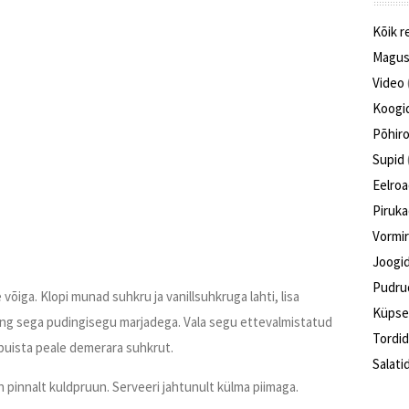
Kõik r
Magus
Video
Koogi
Põhir
Supid
Eelro
Piruk
Vormi
Joogi
Pudru
 võiga. Klopi munad suhkru ja vanillsuhkruga lahti, lisa
Küpse
 ning sega pudingisegu marjadega. Vala segu ettevalmistatud
Tordi
 puista peale demerara suhkrut.
Salati
 pinnalt kuldpruun. Serveeri jahtunult külma piimaga.