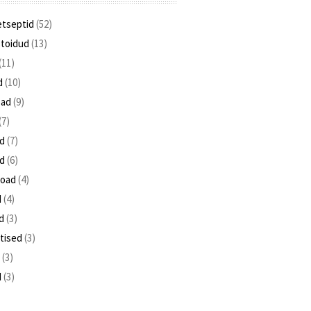
etseptid
(52)
toidud
(13)
(11)
d
(10)
oad
(9)
(7)
ad
(7)
ad
(6)
road
(4)
d
(4)
d
(3)
tised
(3)
d
(3)
d
(3)