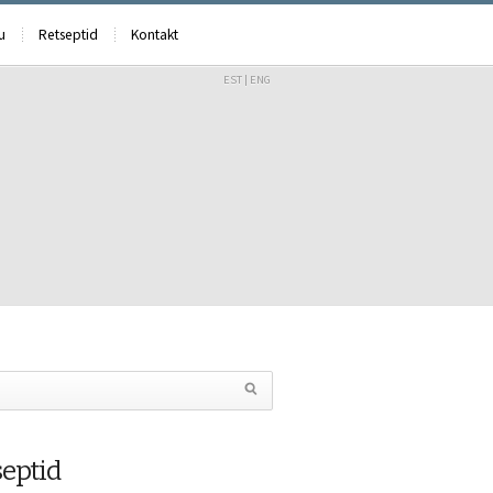
u
Retseptid
Kontakt
EST
|
ENG
septid