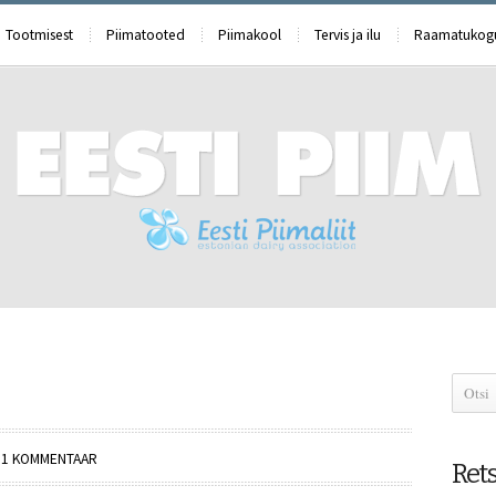
Tootmisest
Piimatooted
Piimakool
Tervis ja ilu
Raamatukog
•
1 KOMMENTAAR
Ret