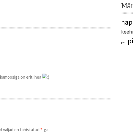
Mär
hap
keefi
p
pett
ikamoosiga on eriti hea
d väljad on tähistatud
*
-ga